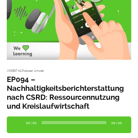
VOREST AG Podcast
,
Umwelt
EP094 –
Nachhaltigkeitsberichterstattung
nach CSRD: Ressourcennutzung
und Kreislaufwirtschaft
Audio-
00:00
00:00
Player