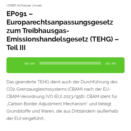
VOREST AG Podcast
,
Umwelt
EP091 –
Europarechtsanpassungsgesetz
zum Treibhausgas-
Emissionshandelsgesetz (TEHG) –
Teil III
Audio-
00:00
00:00
Player
Das geänderte TEHG dient auch der Durchführung des
CO2-Grenzausgleichssystems (CBAM) nach der EU-
CBAM-Verordnung (VO (EU) 2023/956). CBAM steht für
„Carbon Border Adjustment Mechanism“ und belegt
Grundstoffe und Waren, die aus Drittländern (außerhalb
der EU) eingeführt…