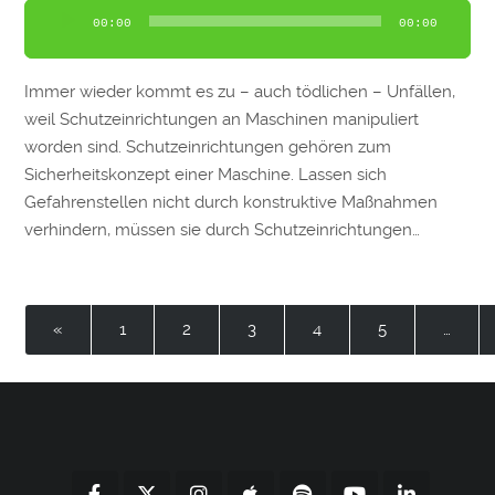
Audio-
00:00
00:00
Player
Immer wieder kommt es zu – auch tödlichen – Unfällen,
weil Schutzeinrichtungen an Maschinen manipuliert
worden sind. Schutzeinrichtungen gehören zum
Sicherheitskonzept einer Maschine. Lassen sich
Gefahrenstellen nicht durch konstruktive Maßnahmen
verhindern, müssen sie durch Schutzeinrichtungen…
«
1
2
3
4
5
…