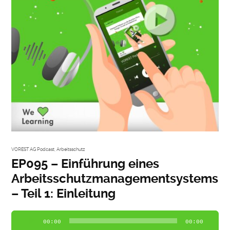
VOREST AG Podcast
,
Arbeitsschutz
EP095 – Einführung eines
Arbeitsschutzmanagementsystems
– Teil 1: Einleitung
Audio-
00:00
00:00
Player