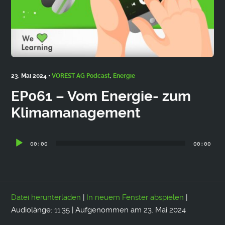
23. Mai 2024 •
VOREST AG Podcast
,
Energie
EP061 – Vom Energie- zum
Klimamanagement
Audio-
00:00
00:00
Player
Datei herunterladen
|
In neuem Fenster abspielen
|
Audiolänge: 11:35
|
Aufgenommen am 23. Mai 2024