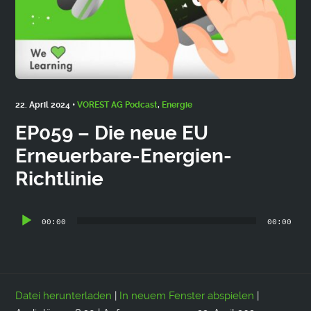
22. April 2024 •
VOREST AG Podcast
,
Energie
EP059 – Die neue EU
Erneuerbare-Energien-
Richtlinie
Audio-
00:00
00:00
Player
Datei herunterladen
|
In neuem Fenster abspielen
|