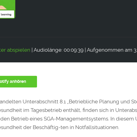
er abspielen
|
Audiolänge: 00:09:39
|
Aufgenommen am 3. 
otify anhören
handelten Unterabschnitt 8.1 „Betriebliche Planung und S
sundheit im Tagesbetrieb enthält, finden sich in Unterabs
 den Betrieb eines SGA-Managementsystems. In diesem U
sundheit der Beschäftig-ten in Notfallsituationen.