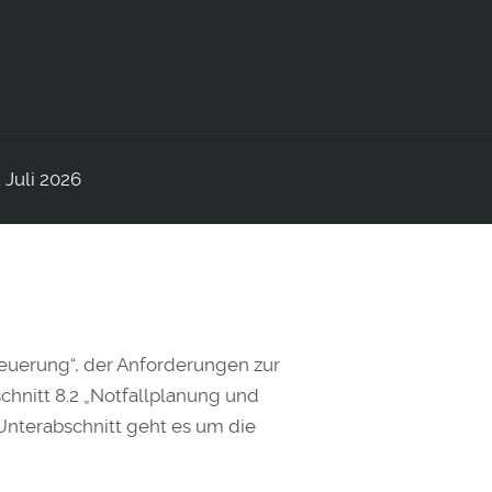
benutzen,
um
die
Lautstärke
zu
regeln.
Juli 2026
teuerung“, der Anforderungen zur
chnitt 8.2 „Notfallplanung und
nterabschnitt geht es um die