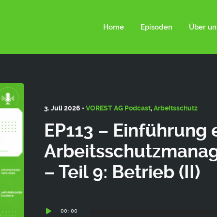
ld not be visible.
Home
Episoden
Über un
3. Juli 2026 •
VOREST AG Podcast
,
Arbeitsschutz
EP113 – Einführung 
Arbeitsschutzmana
– Teil 9: Betrieb (II)
Audio-
00:00
Player