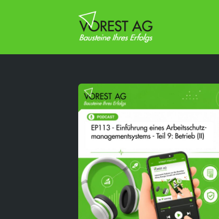
This is a placeholder for your sticky navigation bar. It shou