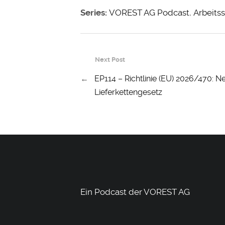
Series:
VOREST AG Podcast
,
Arbeits
Next Post
←
EP114 – Richtlinie (EU) 2026/470:
Lieferkettengesetz
Ein Podcast der VOREST AG