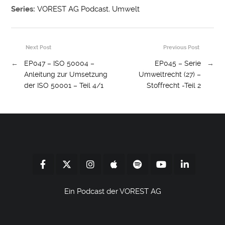
Series:
VOREST AG Podcast
,
Umwelt
Next Post
Previous Post
←
EP047 – ISO 50004 –
EP045 – Serie
→
Anleitung zur Umsetzung
Umweltrecht (27) –
der ISO 50001 – Teil 4/1
Stoffrecht -Teil 2
Ein Podcast der VOREST AG