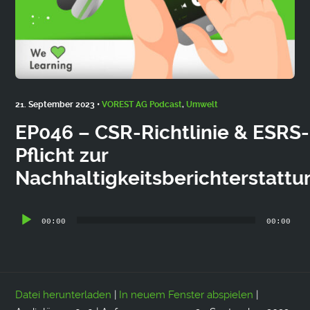
21. September 2023 •
VOREST AG Podcast
,
Umwelt
EP046 – CSR-Richtlinie & ESRS-
Pflicht zur
Nachhaltigkeitsberichterstattu
Audio-
00:00
00:00
Player
Datei herunterladen
|
In neuem Fenster abspielen
|