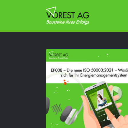
This is a placeholder for your sticky navigation bar. It shou