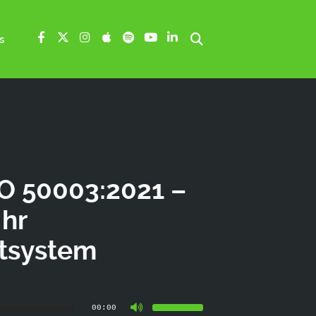
s
SO 50003:2021 –
Ihr
tsystem
Pfeiltasten
00:00
Hoch/Runter