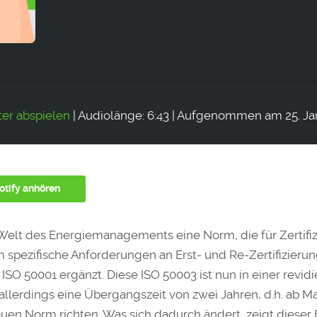
er abspielen
|
Audiolänge: 6:43
|
Aufgenommen am 25. Ja
otify anhören
O-Welt des Energiemanagements eine Norm, die für Zertifi
 spezifische Anforderungen an Erst- und Re-Zertifizier
50001 ergänzt. Diese ISO 50003 ist nun in einer revidi
allerdings eine Übergangszeit von zwei Jahren, d.h. ab M
euen Norm richten. Was sich dadurch ändert, zeigt dieser 