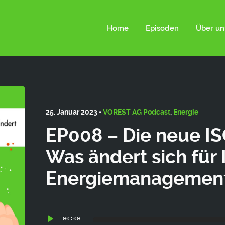
ld not be visible.
Home
Episoden
Über un
25. Januar 2023 •
VOREST AG Podcast
,
Energie
EP008 – Die neue I
Was ändert sich für 
Energiemanagemen
Audio-
00:00
Player