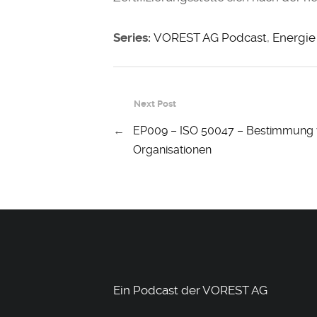
Series:
VOREST AG Podcast
,
Energie
Next Post
←
EP009 – ISO 50047 – Bestimmung 
Organisationen
Ein Podcast der VOREST AG